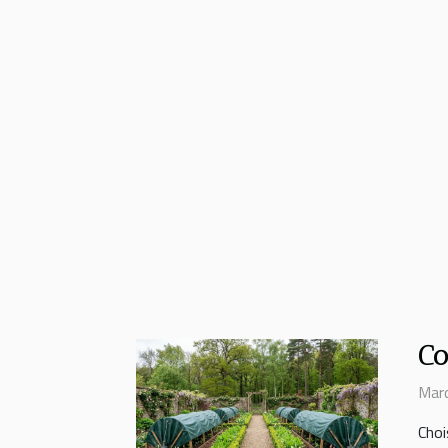
Co
Mard
Choi