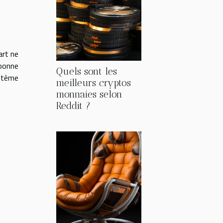
art ne
 bonne
Quels sont les
stème
meilleurs cryptos
monnaies selon
Reddit ?