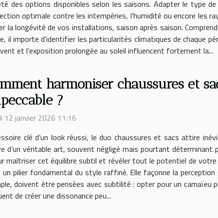
été des options disponibles selon les saisons. Adapter le type de
ection optimale contre les intempéries, l’humidité ou encore les r
urer la longévité de vos installations, saison après saison. Compren
, il importe d’identifier les particularités climatiques de chaque p
 vent et l’exposition prolongée au soleil influencent fortement la...
mment harmoniser chaussures et sac
peccable ?
i 12 janvier 2026 11:16
ssoire clé d’un look réussi, le duo chaussures et sacs attire inév
ve d’un véritable art, souvent négligé mais pourtant déterminant 
maîtriser cet équilibre subtil et révéler tout le potentiel de votr
 un pilier fondamental du style raffiné. Elle façonne la perception
mple, doivent être pensées avec subtilité : opter pour un camaïeu
ent de créer une dissonance peu...