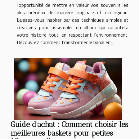
l'opportunité de mettre en valeur vos souvenirs les
plus précieux de manière originale et écologique.
Laissez-vous inspirer par des techniques simples et
créatives pour assembler un album qui racontera
votre histoire tout en respectant l'environnement.
Découvrez comment transformer le banal en...
Guide d'achat : Comment choisir les
meilleures baskets pour petites