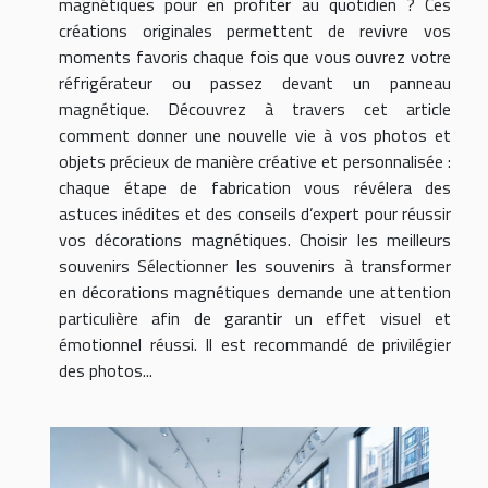
magnétiques pour en profiter au quotidien ? Ces
créations originales permettent de revivre vos
moments favoris chaque fois que vous ouvrez votre
réfrigérateur ou passez devant un panneau
magnétique. Découvrez à travers cet article
comment donner une nouvelle vie à vos photos et
objets précieux de manière créative et personnalisée :
chaque étape de fabrication vous révélera des
astuces inédites et des conseils d’expert pour réussir
vos décorations magnétiques. Choisir les meilleurs
souvenirs Sélectionner les souvenirs à transformer
en décorations magnétiques demande une attention
particulière afin de garantir un effet visuel et
émotionnel réussi. Il est recommandé de privilégier
des photos...