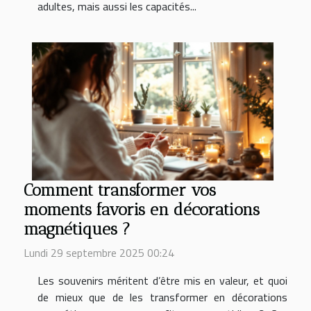
adultes, mais aussi les capacités...
Comment transformer vos
moments favoris en décorations
magnétiques ?
Lundi 29 septembre 2025 00:24
Les souvenirs méritent d’être mis en valeur, et quoi
de mieux que de les transformer en décorations