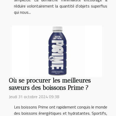
réduire volontairement la quantité d'objets superflus
qui nous...
Où se procurer les meilleures
saveurs des boissons Prime ?
Jeudi 31 octobre 2024 09:38
Les boissons Prime ont rapidement conquis le monde
des boissons énergétiques et hydratantes. Sportifs,