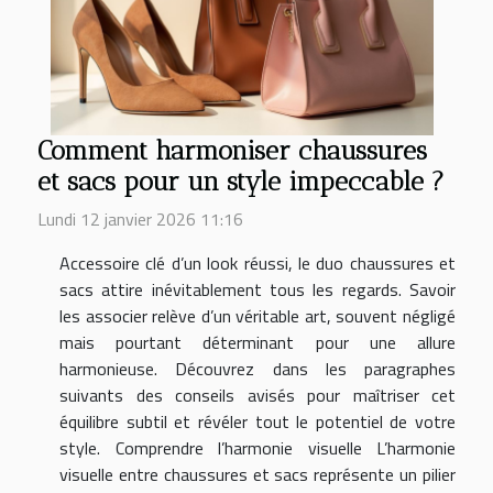
Comment harmoniser chaussures
et sacs pour un style impeccable ?
Lundi 12 janvier 2026 11:16
Accessoire clé d’un look réussi, le duo chaussures et
sacs attire inévitablement tous les regards. Savoir
les associer relève d’un véritable art, souvent négligé
mais pourtant déterminant pour une allure
harmonieuse. Découvrez dans les paragraphes
suivants des conseils avisés pour maîtriser cet
équilibre subtil et révéler tout le potentiel de votre
style. Comprendre l’harmonie visuelle L’harmonie
visuelle entre chaussures et sacs représente un pilier