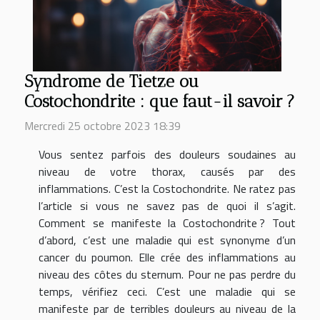
Syndrome de Tietze ou
Costochondrite : que faut-il savoir ?
Mercredi 25 octobre 2023 18:39
Vous sentez parfois des douleurs soudaines au
niveau de votre thorax, causés par des
inflammations. C’est la Costochondrite. Ne ratez pas
l’article si vous ne savez pas de quoi il s’agit.
Comment se manifeste la Costochondrite ? Tout
d’abord, c’est une maladie qui est synonyme d’un
cancer du poumon. Elle crée des inflammations au
niveau des côtes du sternum. Pour ne pas perdre du
temps, vérifiez ceci. C’est une maladie qui se
manifeste par de terribles douleurs au niveau de la