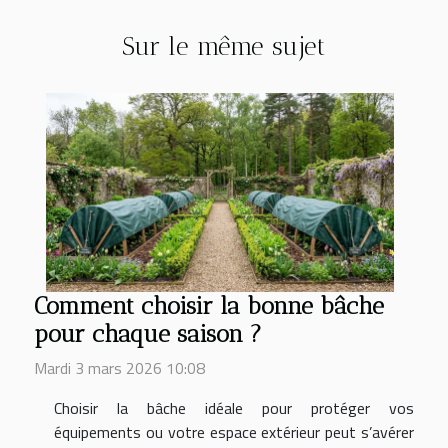
Sur le même sujet
Comment choisir la bonne bâche
pour chaque saison ?
Mardi 3 mars 2026 10:08
Choisir la bâche idéale pour protéger vos
équipements ou votre espace extérieur peut s’avérer