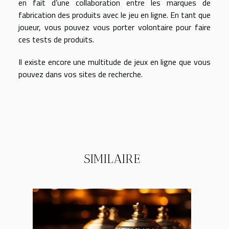
en fait d’une collaboration entre les marques de
fabrication des produits avec le jeu en ligne. En tant que
joueur, vous pouvez vous porter volontaire pour faire
ces tests de produits.
Il existe encore une multitude de jeux en ligne que vous
pouvez dans vos sites de recherche.
SIMILAIRE