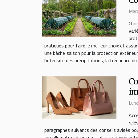
Mard
Choi
vari
prot
pratiques pour faire le meilleur choix et ass
une bâche saison pour la protection extérieure
l’intensité des précipitations, la fréquence du
Co
im
Lund
Acce
relè
paragraphes suivants des conseils avisés pour 
visuelle entre chaussures et sacs représente