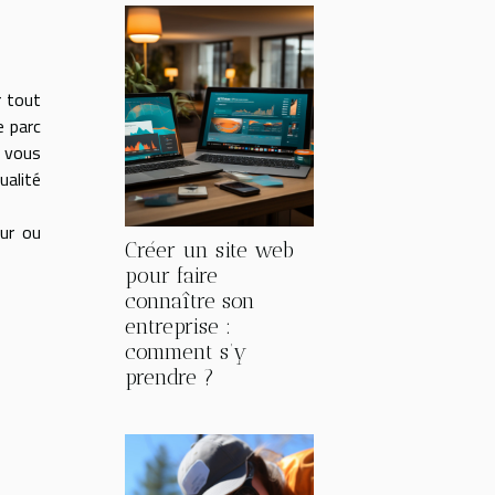
r tout
e parc
r vous
ualité
eur ou
Créer un site web
pour faire
connaître son
entreprise :
comment s’y
prendre ?