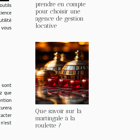
prendre en compte
outils
pour choisir une
cience
agence de gestion
tilité
locative
e vous
i sont
z que
ention
curera
Que savoir sur la
tacter
martingale à la
 n’est
roulette ?