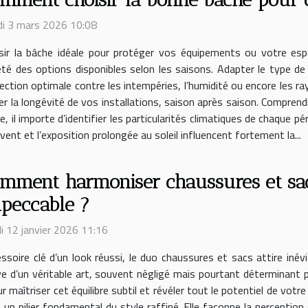
i 3 mars 2026 10:08
sir la bâche idéale pour protéger vos équipements ou votre esp
été des options disponibles selon les saisons. Adapter le type de
ection optimale contre les intempéries, l’humidité ou encore les r
urer la longévité de vos installations, saison après saison. Compren
, il importe d’identifier les particularités climatiques de chaque p
 vent et l’exposition prolongée au soleil influencent fortement la...
mment harmoniser chaussures et sac
peccable ?
i 12 janvier 2026 11:16
ssoire clé d’un look réussi, le duo chaussures et sacs attire inév
ve d’un véritable art, souvent négligé mais pourtant déterminant 
maîtriser cet équilibre subtil et révéler tout le potentiel de votr
 un pilier fondamental du style raffiné. Elle façonne la perception