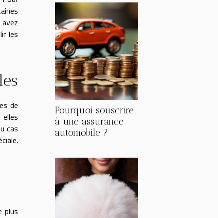
taines
s avez
ir les
les
nes de
Pourquoi souscrire
 elles
à une assurance
Au cas
automobile ?
iale.
 plus