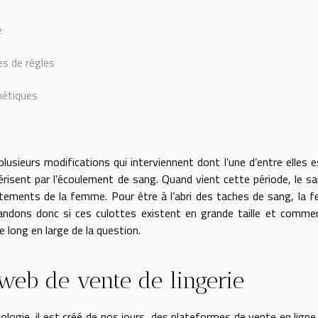
e
es de règles
métiques
sieurs modifications qui interviennent dont l’une d’entre elles e
risent par l’écoulement de sang. Quand vient cette période, le s
vêtements de la femme. Pour être à l’abri des taches de sang, la
andons donc si ces culottes existent en grande taille et comme
de long en large de la question.
 web de vente de lingerie
nologie, il est créé de nos jours, des plateformes de vente en ligne