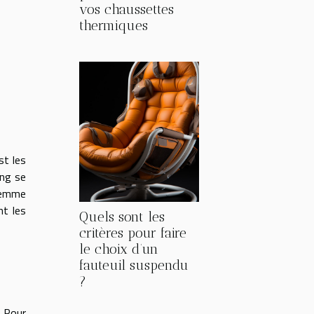
vos chaussettes
thermiques
st les
ang se
 femme
nt les
Quels sont les
critères pour faire
le choix d’un
fauteuil suspendu
?
. Pour