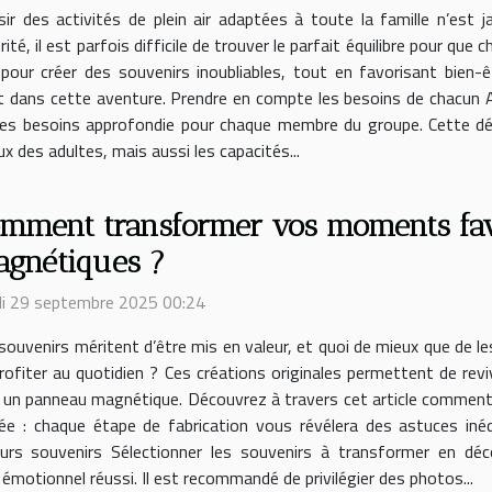
sir des activités de plein air adaptées à toute la famille n’est 
rité, il est parfois difficile de trouver le parfait équilibre pour 
pour créer des souvenirs inoubliables, tout en favorisant bien-
t dans cette aventure. Prendre en compte les besoins de chacun Av
yse des besoins approfondie pour chaque membre du groupe. Cette 
x des adultes, mais aussi les capacités...
mment transformer vos moments favo
gnétiques ?
i 29 septembre 2025 00:24
souvenirs méritent d’être mis en valeur, et quoi de mieux que de 
rofiter au quotidien ? Ces créations originales permettent de r
 un panneau magnétique. Découvrez à travers cet article comment
sée : chaque étape de fabrication vous révélera des astuces inéd
leurs souvenirs Sélectionner les souvenirs à transformer en d
t émotionnel réussi. Il est recommandé de privilégier des photos...