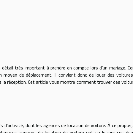
 détail très important à prendre en compte lors d’un mariage. Ce
un moyen de déplacement. Il convient donc de louer des voiture
de la réception. Cet article vous montre comment trouver des voitu
rs d’activité, dont les agences de location de voiture. À ce propos
breuses agences de location de voiture ont vu le jour ces der