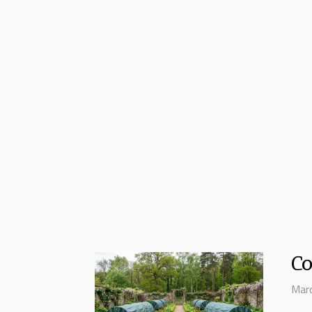
Co
Mard