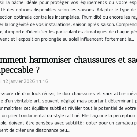
sir la bâche idéale pour protéger vos équipements ou votre esp
été des options disponibles selon les saisons. Adapter le type de
ection optimale contre les intempéries, l’humidité ou encore les r
urer la longévité de vos installations, saison après saison. Compren
, il importe d’identifier les particularités climatiques de chaque p
 vent et l’exposition prolongée au soleil influencent fortement la...
mment harmoniser chaussures et sac
peccable ?
i 12 janvier 2026 11:16
ssoire clé d’un look réussi, le duo chaussures et sacs attire inév
ve d’un véritable art, souvent négligé mais pourtant déterminant 
maîtriser cet équilibre subtil et révéler tout le potentiel de votr
 un pilier fondamental du style raffiné. Elle façonne la perception
mple, doivent être pensées avec subtilité : opter pour un camaïeu
ent de créer une dissonance peu...