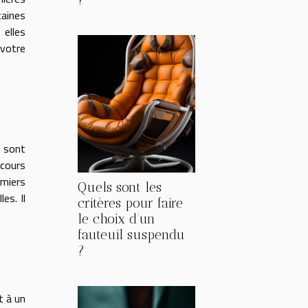
taines
 elles
 votre
e sont
ecours
emiers
Quels sont les
es. Il
critères pour faire
le choix d’un
fauteuil suspendu
?
t à un