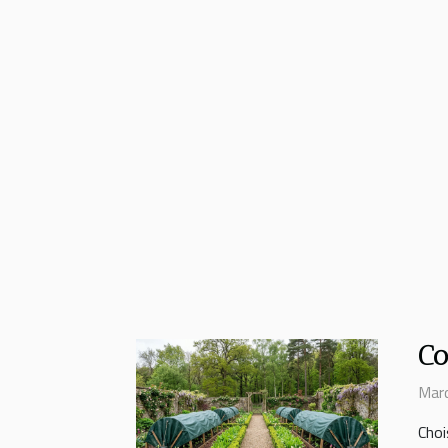
Co
Mard
Choi