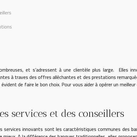
illers
otions
mbreuses, et s’adressent à une clientèle plus large. Elles in
tes à traves des offres alléchantes et des prestations remarqué
 évident de faire le bon choix. Pour vous aider à opérer un meilleur 
 des services et des conseillers
t les services innovants sont les caractéristiques communes des b
e mieux. A la différence des banques traditionnelles, elles propose