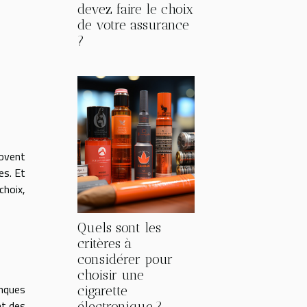
devez faire le choix
de votre assurance
?
novent
es. Et
choix,
Quels sont les
critères à
considérer pour
choisir une
anques
cigarette
nt des
électronique ?