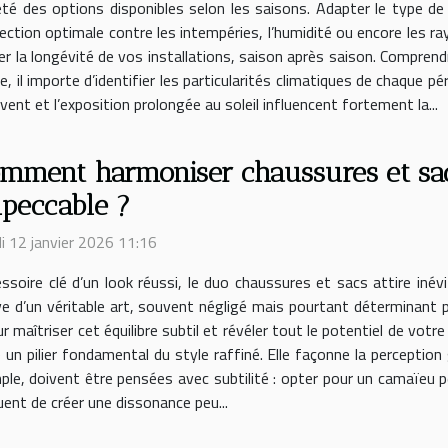
été des options disponibles selon les saisons. Adapter le type de
ection optimale contre les intempéries, l’humidité ou encore les r
urer la longévité de vos installations, saison après saison. Compren
, il importe d’identifier les particularités climatiques de chaque p
 vent et l’exposition prolongée au soleil influencent fortement la...
mment harmoniser chaussures et sac
peccable ?
i 12 janvier 2026 11:16
ssoire clé d’un look réussi, le duo chaussures et sacs attire inév
ve d’un véritable art, souvent négligé mais pourtant déterminant 
maîtriser cet équilibre subtil et révéler tout le potentiel de votr
 un pilier fondamental du style raffiné. Elle façonne la perception
mple, doivent être pensées avec subtilité : opter pour un camaïeu
ent de créer une dissonance peu...