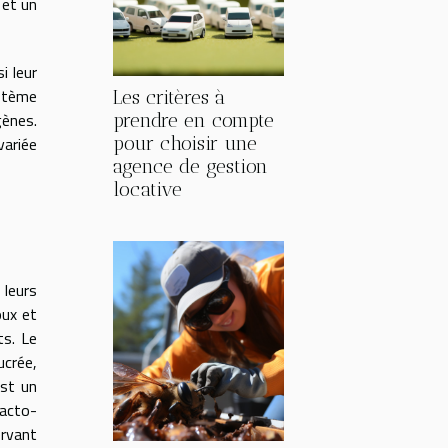
 et un
i leur
ystème
Les critères à
gènes.
prendre en compte
variée
pour choisir une
agence de gestion
locative
 leurs
oux et
ts. Le
ucrée,
est un
lacto-
ervant