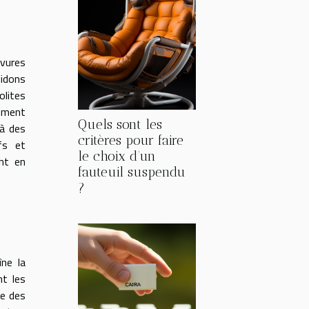
evures
midons
olites
pement
Quels sont les
 à des
critères pour faire
fs et
le choix d’un
ent en
fauteuil suspendu
?
îne la
nt les
le des