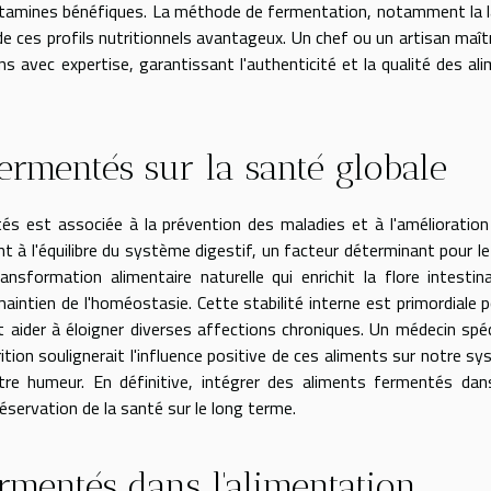
 vitamines bénéfiques. La méthode de fermentation, notamment la 
de ces profils nutritionnels avantageux. Un chef ou un artisan maît
ns avec expertise, garantissant l'authenticité et la qualité des al
fermentés sur la santé globale
s est associée à la prévention des maladies et à l'amélioration
t à l'équilibre du système digestif, un facteur déterminant pour le
ansformation alimentaire naturelle qui enrichit la flore intestin
aintien de l'homéostasie. Cette stabilité interne est primordiale p
aider à éloigner diverses affections chroniques. Un médecin spéc
tion soulignerait l'influence positive de ces aliments sur notre s
e humeur. En définitive, intégrer des aliments fermentés dan
éservation de la santé sur le long terme.
ermentés dans l'alimentation