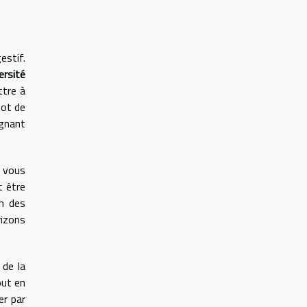
estif.
ersité
ttre à
pot de
agnant
e vous
t être
n des
rizons
 de la
out en
er par