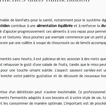
mable de bienfaits pour la santé, notamment pour le système dig
tidien
contribue à une
alimentation équilibrée
et à renforcer la
div
é d’ajouter progressivement ces aliments à vos repas pour perme
rs et textures. Vous pourriez par exemple commencer par un petit 
ncore par une cuillère à soupe de choucroute ou de kimchi accomp
mentés sans heurts, il est judicieux de les associer à des mets qu
eut rehausser le goût d'une salade de fruits, tandis que le miso peu
 pour une touche umami subtile. L'aspect
saveurs variées
est u
enrichir votre palette gustative et de découvrir de nouveaux ho
rtise d'un diététicien peut s'avérer inestimable. Ce professionnel
liments fermentés adaptés à vos besoins et à votre style de vie, t
et les consommer de manière optimale. L'important est de procéd