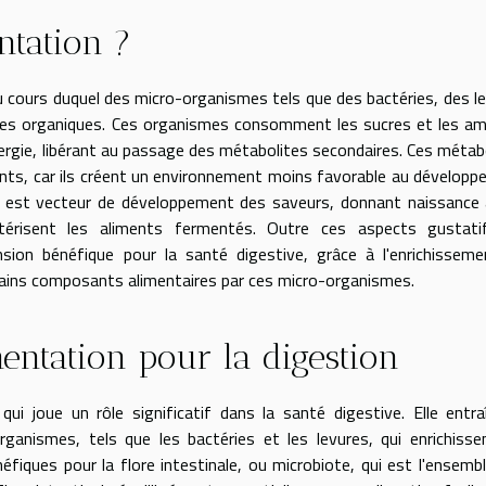
ntation ?
 cours duquel des micro-organismes tels que des bactéries, des l
ces organiques. Ces organismes consomment les sucres et les a
nergie, libérant au passage des métabolites secondaires. Ces métab
ents, car ils créent un environnement moins favorable au dévelop
n est vecteur de développement des saveurs, donnant naissance
érisent les aliments fermentés. Outre ces aspects gustati
sion bénéfique pour la santé digestive, grâce à l'enrichissem
rtains composants alimentaires par ces micro-organismes.
mentation pour la digestion
ui joue un rôle significatif dans la santé digestive. Elle entra
anismes, tels que les bactéries et les levures, qui enrichisse
éfiques pour la flore intestinale, ou microbiote, qui est l'ensemb