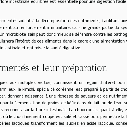
ore intestinale équilibrée est essentielle pour une digestion facile
ermentés aident à la décomposition des nutriments, facilitant ains
galement au renforcement immunitaire, car une grande partie du s
. Un microbiote sain peut donc mieux se défendre contre les patho
ignera l'intérêt de ces aliments dans le cadre d'une alimentation 
e intestinale et optimiser la santé digestive.
rmentés et leur préparation
es aux multiples vertus, connaissent un regain d'intérêt pour
rmi eux, le kimchi, spécialité coréenne, est préparé à partir de ch
er, donnant naissance à une richesse de saveurs et de nutrimen
u par la fermentation de grains de kéfir dans du lait ou de l'eau s
 reconnus sur la flore intestinale. La choucroute, quant à elle, 
, où le chou finement coupé est salé et tassé pour permettre la 
téries lactiques transforment les sucres en acide lactique, cons