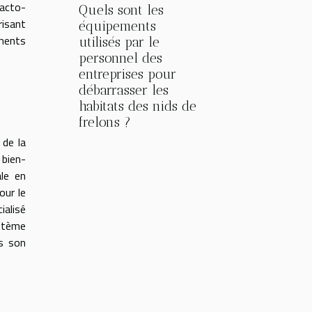
lacto-
Quels sont les
risant
équipements
iments
utilisés par le
personnel des
entreprises pour
débarrasser les
habitats des nids de
frelons ?
 de la
 bien-
ale en
our le
ialisé
ystème
s son