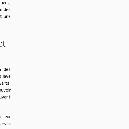
quent,
on des
et une
et
n des
s lave
verts,
ouvoir
ouvant
e leur
dès la