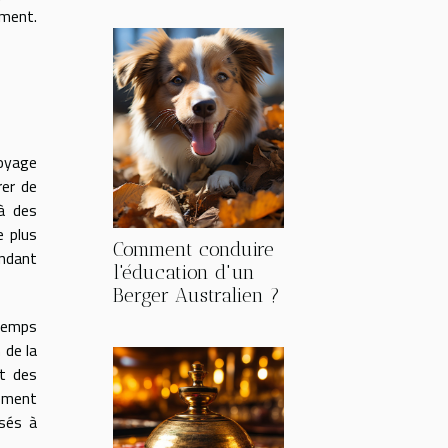
ement.
toyage
rer de
 à des
e plus
Comment conduire
endant
l'éducation d'un
Berger Australien ?
 temps
 de la
et des
nement
sés à