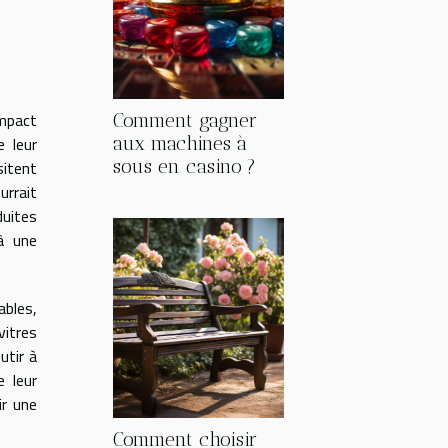
impact
Comment gagner
e leur
aux machines à
sous en casino ?
sitent
urrait
duites
 à une
ables,
vitres
utir à
e leur
ir une
Comment choisir