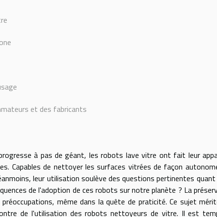
tre
bone
'usage
mmateurs et des fabricants
ogresse à pas de géant, les robots lave vitre ont fait leur appa
ises. Capables de nettoyer les surfaces vitrées de façon autonom
éanmoins, leur utilisation soulève des questions pertinentes quant 
quences de l'adoption de ces robots sur notre planète ? La préser
 préoccupations, même dans la quête de praticité. Ce sujet méri
ontre de l'utilisation des robots nettoyeurs de vitre. Il est te