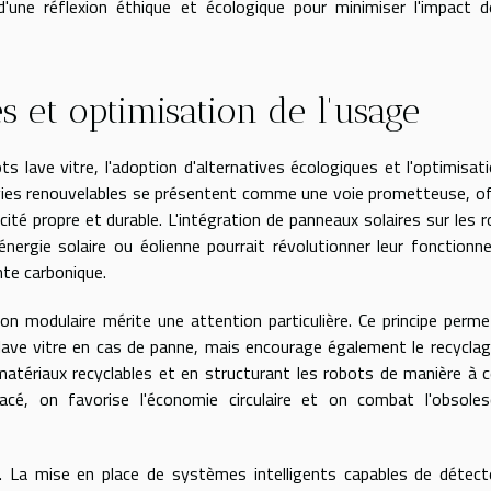
'une réflexion éthique et écologique pour minimiser l'impact 
s et optimisation de l'usage
s lave vitre, l'adoption d'alternatives écologiques et l'optimisat
nergies renouvelables se présentent comme une voie prometteuse, o
ricité propre et durable. L'intégration de panneaux solaires sur les 
 énergie solaire ou éolienne pourrait révolutionner leur fonction
nte carbonique.
ion modulaire mérite une attention particulière. Ce principe perm
 lave vitre en cas de panne, mais encourage également le recycla
matériaux recyclables et en structurant les robots de manière à 
cé, on favorise l'économie circulaire et on combat l'obsoles
. La mise en place de systèmes intelligents capables de détect