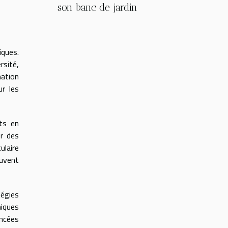
son banc de jardin
iques.
rsité,
ation
r les
ets en
er des
ulaire
euvent
tégies
niques
ancées