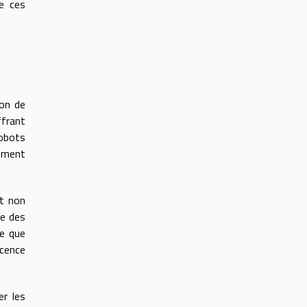
de ces
ion de
ffrant
robots
nement
et non
ge des
ce que
cence
er les